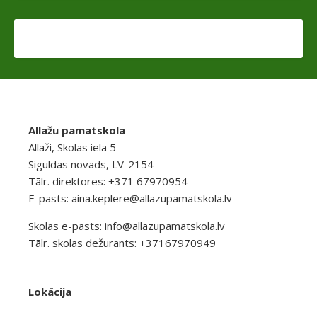
Allažu pamatskola
Allaži, Skolas iela 5
Siguldas novads, LV-2154
Tālr. direktores: +371 67970954
E-pasts:
aina.keplere@allazupamatskola.lv
Skolas e-pasts:
info@allazupamatskola.lv
Tālr. skolas dežurants: +37167970949
Lokācija