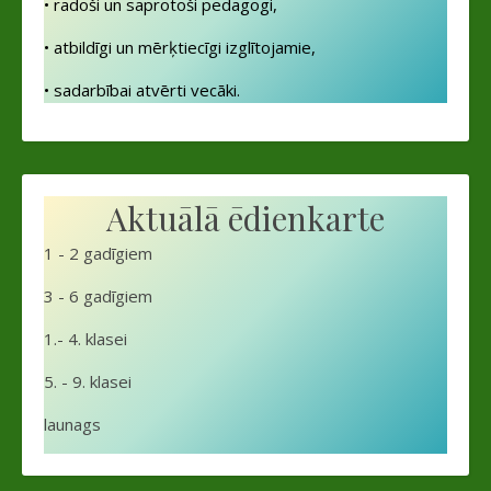
• radoši un saprotoši pedagogi,
• atbildīgi un mērķtiecīgi izglītojamie,
• sadarbībai atvērti vecāki.
Aktuālā ēdienkarte
1 - 2 gadīgiem
3 - 6 gadīgiem
1.- 4. klasei
5. - 9. klasei
launags